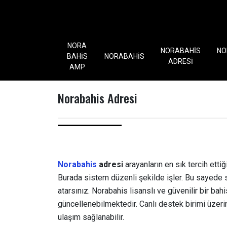
Skip
to
content
NORA
NORABAHIS
NO
BAHIS
NORABAHIS
ADRESI
AMP
Norabahis Adresi
Norabahis
adresi
arayanların en sık tercih etti
Burada sistem düzenli şekilde işler. Bu sayede siz
atarsınız. Norabahis lisanslı ve güvenilir bir bah
güncellenebilmektedir. Canlı destek birimi üzerin
ulaşım sağlanabilir.