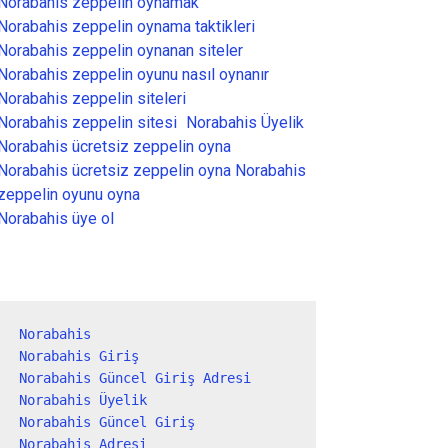
Norabahis zeppelin oynamak
Norabahis zeppelin oynama taktikleri
Norabahis zeppelin oynanan siteler
Norabahis zeppelin oyunu nasıl oynanır
Norabahis zeppelin siteleri
Norabahis zeppelin sitesi
Norabahis Üyelik
Norabahis ücretsiz zeppelin oyna
Norabahis ücretsiz zeppelin oyna Norabahis
zeppelin oyunu oyna
Norabahis üye ol
Norabahis
Norabahis Giriş
Norabahis Güncel Giriş Adresi
Norabahis Üyelik
Norabahis Güncel Giriş
Norabahis Adresi