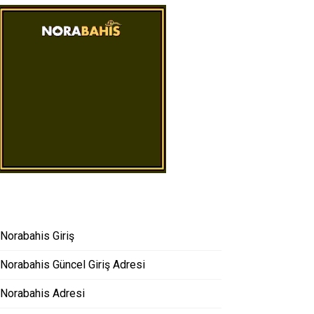
Norabahis Giriş
Norabahis Güncel Giriş Adresi
Norabahis Adresi