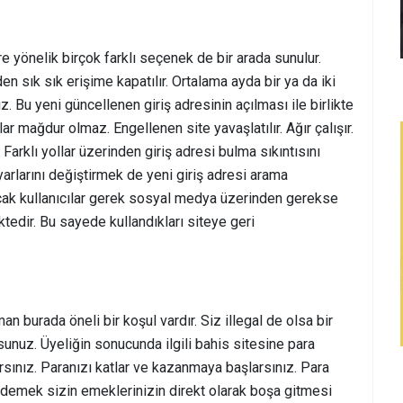
 yönelik birçok farklı seçenek de bir arada sunulur.
n sık sık erişime kapatılır. Ortalama ayda bir ya da iki
iz. Bu yeni güncellenen giriş adresinin açılması ile birlikte
r mağdur olmaz. Engellenen site yavaşlatılır. Ağır çalışır.
 Farklı yollar üzerinden giriş adresi bulma sıkıntısını
rlarını değiştirmek de yeni giriş adresi arama
Ancak kullanıcılar gerek sosyal medya üzerinden gerekse
tedir. Bu sayede kullandıkları siteye geri
man burada öneli bir koşul vardır. Siz illegal de olsa bir
sunuz. Üyeliğin sonucunda ilgili bahis sitesine para
rsınız. Paranızı katlar ve kazanmaya başlarsınız. Para
emek sizin emeklerinizin direkt olarak boşa gitmesi