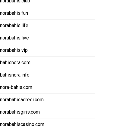
norabahis.club
norabahis.fun
norabahis.life
norabahis.live
norabahis.vip
bahisnora.com
bahisnora.info
nora-bahis.com
norabahisadresi.com
norabahisgiris.com
norabahiscasino.com