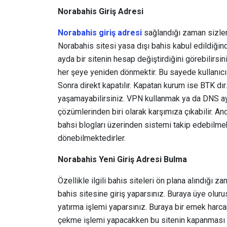
Norabahis Giriş Adresi
Norabahis giriş adresi
sağlandığı zaman sizlere
Norabahis sitesi yasa dışı bahis kabul edildiğinde
ayda bir sitenin hesap değiştirdiğini görebilirsin
her şeye yeniden dönmektir. Bu sayede kullanıcıla
Sonra direkt kapatılır. Kapatan kurum ise BTK dır.
yaşamayabilirsiniz. VPN kullanmak ya da DNS aya
çözümlerinden biri olarak karşımıza çıkabilir. 
bahsi blogları üzerinden sistemi takip edebilmek
dönebilmektedirler.
Norabahis Yeni Giriş Adresi Bulma
Özellikle ilgili bahis siteleri ön plana alındığı za
bahis sitesine giriş yaparsınız. Buraya üye oluru
yatırma işlemi yaparsınız. Buraya bir emek harca
çekme işlemi yapacakken bu sitenin kapanması d