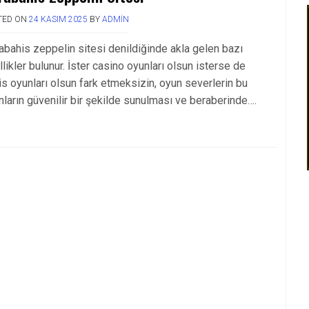
TED ON
24 KASIM 2025
BY
ADMIN
abahis zeppelin sitesi denildiğinde akla gelen bazı
likler bulunur. İster casino oyunları olsun isterse de
is oyunları olsun fark etmeksizin, oyun severlerin bu
nların güvenilir bir şekilde sunulması ve beraberinde….