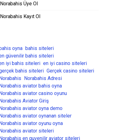
Norabahis Üye Ol
Norabahis Kayıt Ol
bahis oyna
bahis siteleri
en güvenilir bahis siteleri
en iyi bahis siteleri
en iyi casino siteleri
gerçek bahis siteleri
Gerçek casino siteleri
Norabahis
Norabahis Adresi
Norabahis aviator bahis oyna
Norabahis aviator casino oyunu
Norabahis Aviator Giriş
Norabahis aviator oyna demo
Norabahis aviator oynanan siteler
Norabahis aviator oyunu oyna
Norabahis aviator siteleri
Norabahis en guvenilir aviator siteleri