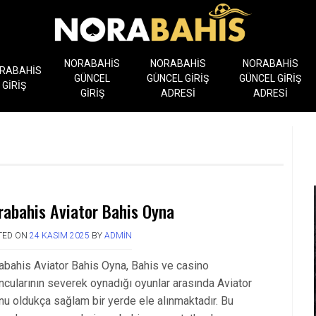
Norabahis | Üyelik | De
NORABAHIS
NORABAHIS
NORABAHIS
RABAHIS
GÜNCEL
GÜNCEL GIRIŞ
GÜNCEL GIRIŞ
GIRIŞ
GIRIŞ
ADRESI
ADRESI
rabahis Aviator Bahis Oyna
TED ON
24 KASIM 2025
BY
ADMIN
abahis Aviator Bahis Oyna, Bahis ve casino
ncularının severek oynadığı oyunlar arasında Aviator
nu oldukça sağlam bir yerde ele alınmaktadır. Bu