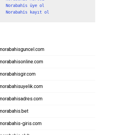
Norabahis üye ol
Norabahis kayıt ol
norabahisguncel.com
norabahisonline.com
norabahisgir.com
norabahisuyelik.com
norabahisadres.com
norabahis.bet
norabahis-giris.com