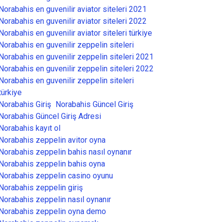
Norabahis en guvenilir aviator siteleri 2021
Norabahis en guvenilir aviator siteleri 2022
Norabahis en guvenilir aviator siteleri türkiye
Norabahis en guvenilir zeppelin siteleri
Norabahis en guvenilir zeppelin siteleri 2021
Norabahis en guvenilir zeppelin siteleri 2022
Norabahis en guvenilir zeppelin siteleri
türkiye
Norabahis Giriş
Norabahis Güncel Giriş
Norabahis Güncel Giriş Adresi
Norabahis kayıt ol
Norabahis zeppelin avitor oyna
Norabahis zeppelin bahis nasıl oynanır
Norabahis zeppelin bahis oyna
Norabahis zeppelin casino oyunu
Norabahis zeppelin giriş
Norabahis zeppelin nasıl oynanır
Norabahis zeppelin oyna demo