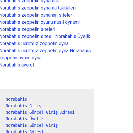
Norabahis zeppelin oynamak
Norabahis zeppelin oynama taktikleri
Norabahis zeppelin oynanan siteler
Norabahis zeppelin oyunu nasıl oynanır
Norabahis zeppelin siteleri
Norabahis zeppelin sitesi
Norabahis Üyelik
Norabahis ücretsiz zeppelin oyna
Norabahis ücretsiz zeppelin oyna Norabahis
zeppelin oyunu oyna
Norabahis üye ol
Norabahis
Norabahis Giriş
Norabahis Güncel Giriş Adresi
Norabahis Üyelik
Norabahis Güncel Giriş
Norabahis Adresi