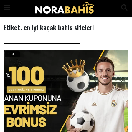
Skip
to
content
Etiket:
en iyi kaçak bahis siteleri
GENEL