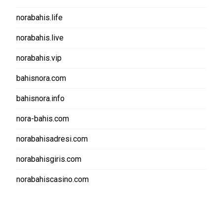
norabahis.life
norabahis.live
norabahis.vip
bahisnora.com
bahisnora.info
nora-bahis.com
norabahisadresi.com
norabahisgiris.com
norabahiscasino.com