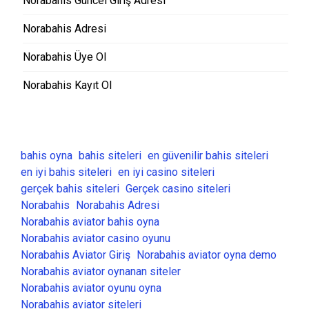
Norabahis Güncel Giriş Adresi
Norabahis Adresi
Norabahis Üye Ol
Norabahis Kayıt Ol
bahis oyna
bahis siteleri
en güvenilir bahis siteleri
en iyi bahis siteleri
en iyi casino siteleri
gerçek bahis siteleri
Gerçek casino siteleri
Norabahis
Norabahis Adresi
Norabahis aviator bahis oyna
Norabahis aviator casino oyunu
Norabahis Aviator Giriş
Norabahis aviator oyna demo
Norabahis aviator oynanan siteler
Norabahis aviator oyunu oyna
Norabahis aviator siteleri