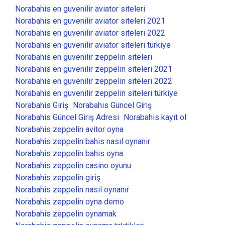
Norabahis en guvenilir aviator siteleri
Norabahis en guvenilir aviator siteleri 2021
Norabahis en guvenilir aviator siteleri 2022
Norabahis en guvenilir aviator siteleri türkiye
Norabahis en guvenilir zeppelin siteleri
Norabahis en guvenilir zeppelin siteleri 2021
Norabahis en guvenilir zeppelin siteleri 2022
Norabahis en guvenilir zeppelin siteleri türkiye
Norabahis Giriş
Norabahis Güncel Giriş
Norabahis Güncel Giriş Adresi
Norabahis kayıt ol
Norabahis zeppelin avitor oyna
Norabahis zeppelin bahis nasıl oynanır
Norabahis zeppelin bahis oyna
Norabahis zeppelin casino oyunu
Norabahis zeppelin giriş
Norabahis zeppelin nasıl oynanır
Norabahis zeppelin oyna demo
Norabahis zeppelin oynamak