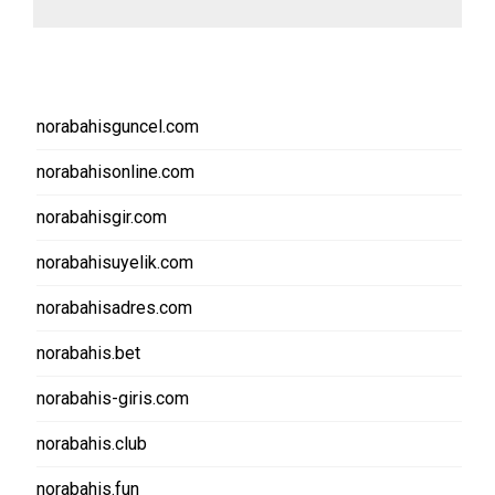
norabahisguncel.com
norabahisonline.com
norabahisgir.com
norabahisuyelik.com
norabahisadres.com
norabahis.bet
norabahis-giris.com
norabahis.club
norabahis.fun