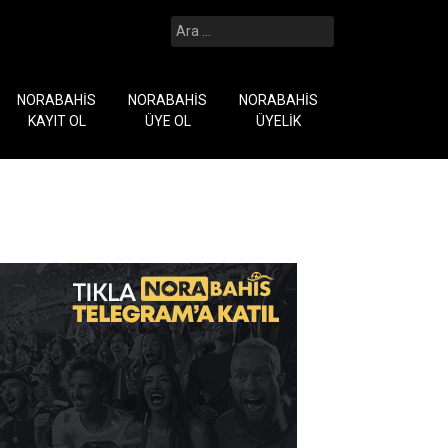
Arama:
stek | GÜNCEL GİRİŞ
NORABAHIS
NORABAHIS
NORABAHIS
KAYIT OL
ÜYE OL
ÜYELIK