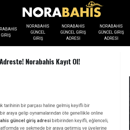
Norabahis | Üyelik | De
NORABAHIS
NORABAHIS
NORABAHIS
RABAHIS
GÜNCEL
GÜNCEL GIRIŞ
GÜNCEL GIRIŞ
GIRIŞ
GIRIŞ
ADRESI
ADRESI
 Adreste! Norabahis Kayıt Ol!
arihinin bir parçası haline gelmiş keyifli bir
 bir araya gelip oynamalarından öte genellikle online
ahis güncel giriş adresi
birbirinden keyifli, eğlenceli,
platformda ve sekmede bir araya getirmiş ve üyelerine