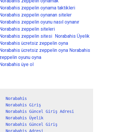
Norabahis zeppelin oynamak
Norabahis zeppelin oynama taktikleri
Norabahis zeppelin oynanan siteler
Norabahis zeppelin oyunu nasıl oynanır
Norabahis zeppelin siteleri
Norabahis zeppelin sitesi
Norabahis Üyelik
Norabahis ücretsiz zeppelin oyna
Norabahis ücretsiz zeppelin oyna Norabahis
zeppelin oyunu oyna
Norabahis üye ol
Norabahis
Norabahis Giriş
Norabahis Güncel Giriş Adresi
Norabahis Üyelik
Norabahis Güncel Giriş
Norabahis Adresi