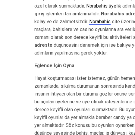
özel olarak sunmaktadır.
Norabahis üyelik
adımla
giriş
işlemleri tamamlanmalıdır.
Norabahis adr
kolay ve de zahmetsizdir.
Norabahis
site üzerin
maçlara, bahislere ve casino oyunlarına ara ver
zamanı olarak son derece keyifli bu aktiviteleri
adreste
düşüncesini denemek için ise bakiye y
adımların yapılmasına gerek yoktur.
Eğlence İçin Oyna
Hayat koşturmacası ister istemez, günün hemen h
zamanlarda, sıkılma durumunun sonrasında kendil
insanın ihtiyacı olan bir durumu gözler önüne se
bu açıdan üyelerine ve üye olmak isteyenlerine
derece keyifli olan oyunları sunmaktadır. Bu oyu
keyifli oyunlar da yer almakla beraber candy ya d
yer almaktadır. Söz konusu bu oyunları oynarke
düşünce sayesinde bahis, maçlar, iş dünyası, ka