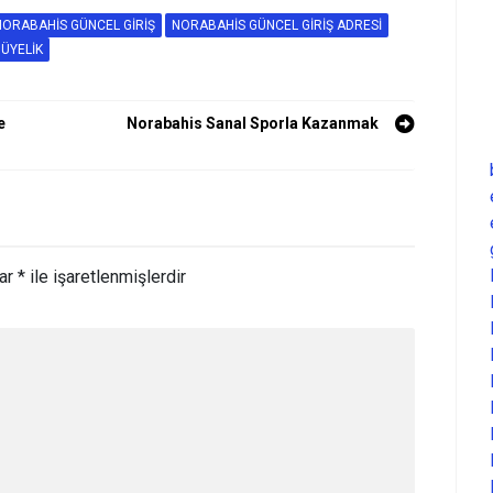
NORABAHIS GÜNCEL GIRIŞ
NORABAHIS GÜNCEL GIRIŞ ADRESI
ÜYELIK
e
Norabahis Sanal Sporla Kazanmak
lar
*
ile işaretlenmişlerdir