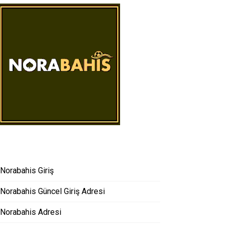
Norabahis Giriş
Norabahis Güncel Giriş Adresi
Norabahis Adresi