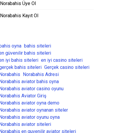
Norabahis Üye Ol
Norabahis Kayıt Ol
bahis oyna
bahis siteleri
en güvenilir bahis siteleri
en iyi bahis siteleri
en iyi casino siteleri
gerçek bahis siteleri
Gerçek casino siteleri
Norabahis
Norabahis Adresi
Norabahis aviator bahis oyna
Norabahis aviator casino oyunu
Norabahis Aviator Giriş
Norabahis aviator oyna demo
Norabahis aviator oynanan siteler
Norabahis aviator oyunu oyna
Norabahis aviator siteleri
Norabahis en guvenilir aviator siteleri