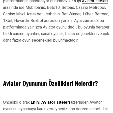
platformlardan bahsediyor durumdayız.
En iyi
Aviator siteleri
arasında ise Mobilbahis, Bets10, Betpas, Casino Metropol,
Casino Maxi, Astekbet, Jetbahis, Bet Winner, 1Xbet, Betroad,
1Xbit, Hovarda, Rexbet adresleri yer alır. Aynı zamanda bu
platformlarda yalnızca Aviator oyunu değil, bu oyunla beraber
farklı casino oyunları, sanal oyunlar, bahis seçenekleri ve çok
daha fazla oyun seçenekleri bulunmaktadır.
Aviator Oyununun Özellikleri Nelerdir?
Öncelikli olarak
En iyi Aviator siteleri
üzerinden Aviator
oyununu oynamaya karar verdiyseniz son derece isabetli bir