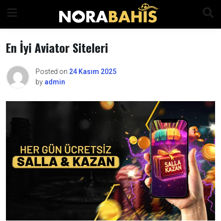
Skip
to
content
En İyi Aviator Siteleri
Posted on
24 Kasım 2025
by
admin