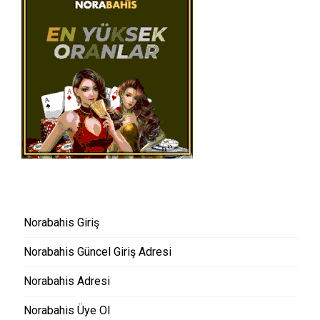
Norabahis Giriş
Norabahis Güncel Giriş Adresi
Norabahis Adresi
Norabahis Üye Ol