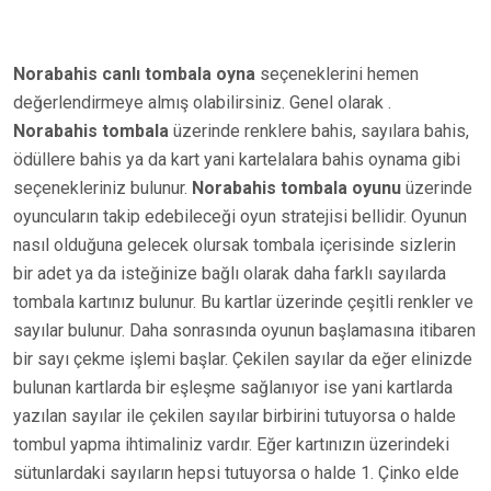
Norabahis canlı tombala oyna
seçeneklerini hemen
değerlendirmeye almış olabilirsiniz. Genel olarak .
Norabahis tombala
üzerinde renklere bahis, sayılara bahis,
ödüllere bahis ya da kart yani kartelalara bahis oynama gibi
seçenekleriniz bulunur.
Norabahis tombala oyunu
üzerinde
oyuncuların takip edebileceği oyun stratejisi bellidir. Oyunun
nasıl olduğuna gelecek olursak tombala içerisinde sizlerin
bir adet ya da isteğinize bağlı olarak daha farklı sayılarda
tombala kartınız bulunur. Bu kartlar üzerinde çeşitli renkler ve
sayılar bulunur. Daha sonrasında oyunun başlamasına itibaren
bir sayı çekme işlemi başlar. Çekilen sayılar da eğer elinizde
bulunan kartlarda bir eşleşme sağlanıyor ise yani kartlarda
yazılan sayılar ile çekilen sayılar birbirini tutuyorsa o halde
tombul yapma ihtimaliniz vardır. Eğer kartınızın üzerindeki
sütunlardaki sayıların hepsi tutuyorsa o halde 1. Çinko elde