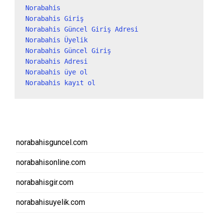
Norabahis
Norabahis Giriş
Norabahis Güncel Giriş Adresi
Norabahis Üyelik
Norabahis Güncel Giriş
Norabahis Adresi
Norabahis üye ol
Norabahis kayıt ol
norabahisguncel.com
norabahisonline.com
norabahisgir.com
norabahisuyelik.com