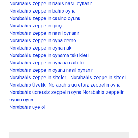
Norabahis zeppelin bahis nasıl oynanır
Norabahis zeppelin bahis oyna
Norabahis zeppelin casino oyunu
Norabahis zeppelin giriş
Norabahis zeppelin nasıl oynanır
Norabahis zeppelin oyna demo
Norabahis zeppelin oynamak
Norabahis zeppelin oynama taktikleri
Norabahis zeppelin oynanan siteler
Norabahis zeppelin oyunu nasıl oynanır
Norabahis zeppelin siteleri
Norabahis zeppelin sitesi
Norabahis Üyelik
Norabahis ücretsiz zeppelin oyna
Norabahis ücretsiz zeppelin oyna Norabahis zeppelin
oyunu oyna
Norabahis üye ol