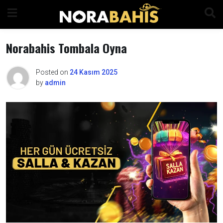
Skip
to
content
Norabahis Tombala Oyna
Posted on
24 Kasım 2025
by
admin