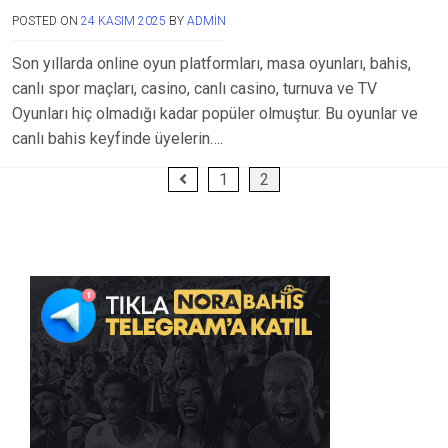
POSTED ON
24 KASIM 2025
BY
ADMIN
Son yıllarda online oyun platformları, masa oyunları, bahis,
canlı spor maçları, casino, canlı casino, turnuva ve TV
Oyunları hiç olmadığı kadar popüler olmuştur. Bu oyunlar ve
canlı bahis keyfinde üyelerin….
Yazı
1
2
sayfalaması