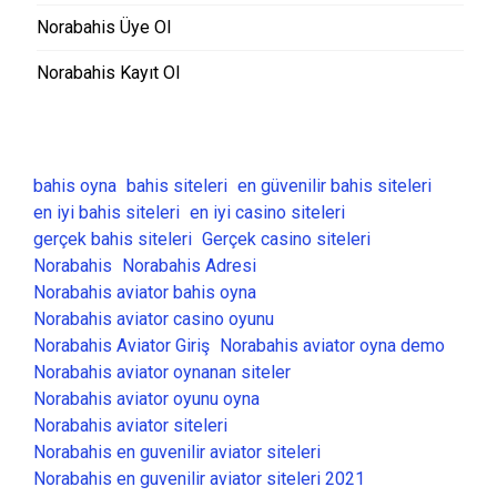
Norabahis Üye Ol
Norabahis Kayıt Ol
bahis oyna
bahis siteleri
en güvenilir bahis siteleri
en iyi bahis siteleri
en iyi casino siteleri
gerçek bahis siteleri
Gerçek casino siteleri
Norabahis
Norabahis Adresi
Norabahis aviator bahis oyna
Norabahis aviator casino oyunu
Norabahis Aviator Giriş
Norabahis aviator oyna demo
Norabahis aviator oynanan siteler
Norabahis aviator oyunu oyna
Norabahis aviator siteleri
Norabahis en guvenilir aviator siteleri
Norabahis en guvenilir aviator siteleri 2021