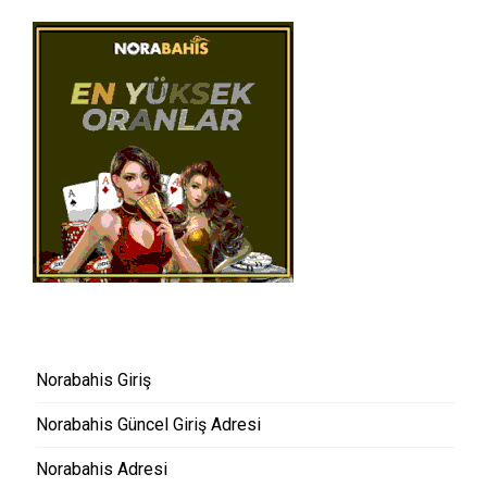
Norabahis Giriş
Norabahis Güncel Giriş Adresi
Norabahis Adresi