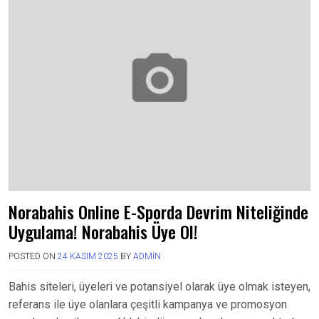
Norabahis Online E-Sporda Devrim Niteliğinde
Uygulama! Norabahis Üye Ol!
POSTED ON
24 KASIM 2025
BY
ADMIN
Bahis siteleri, üyeleri ve potansiyel olarak üye olmak isteyen,
referans ile üye olanlara çeşitli kampanya ve promosyon